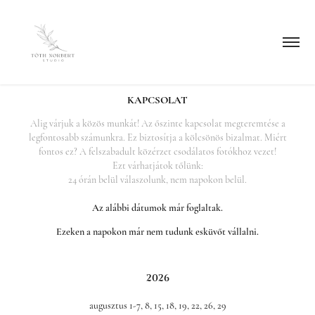
KAPCSOLAT
Alig várjuk a közös munkát! Az őszinte kapcsolat megteremtése a
legfontosabb számunkra. Ez biztosítja a kölcsönös bizalmat. Miért
fontos ez? A felszabadult közérzet csodálatos fotókhoz vezet!
Ezt várhatjátok tőlünk:
24 órán belül válaszolunk, nem napokon belül.​​​​​​​
Az alábbi dátumok már foglaltak.
Ezeken a napokon már nem tudunk esküvőt vállalni.
2026
augusztus 1-7, 8, 15, 18, 19, 22, 26, 29