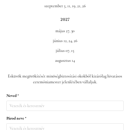
szeptember 5, 11, 19, 21, 26
2027
május 27, 30
június 12, 24, 26
július 07, 15
augusztus 14
Esküvők megörökítését minőségbiztosítási okokból kizárólag hivatásos
ceremóniamester
jelenlétében vállaljuk.
Neved *
Párod neve *